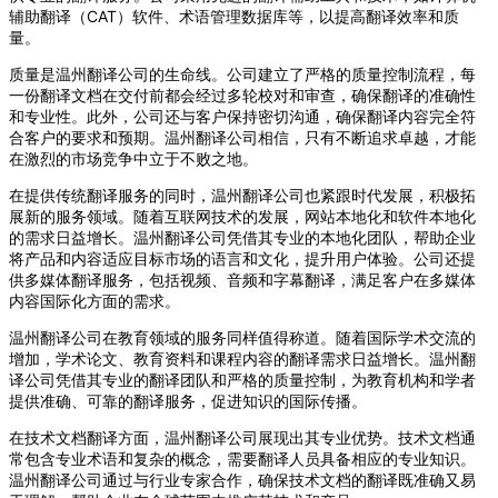
辅助翻译（CAT）软件、术语管理数据库等，以提高翻译效率和质
量。
质量是温州翻译公司的生命线。公司建立了严格的质量控制流程，每
一份翻译文档在交付前都会经过多轮校对和审查，确保翻译的准确性
和专业性。此外，公司还与客户保持密切沟通，确保翻译内容完全符
合客户的要求和预期。温州翻译公司相信，只有不断追求卓越，才能
在激烈的市场竞争中立于不败之地。
在提供传统翻译服务的同时，温州翻译公司也紧跟时代发展，积极拓
展新的服务领域。随着互联网技术的发展，网站本地化和软件本地化
的需求日益增长。温州翻译公司凭借其专业的本地化团队，帮助企业
将产品和内容适应目标市场的语言和文化，提升用户体验。公司还提
供多媒体翻译服务，包括视频、音频和字幕翻译，满足客户在多媒体
内容国际化方面的需求。
温州翻译公司在教育领域的服务同样值得称道。随着国际学术交流的
增加，学术论文、教育资料和课程内容的翻译需求日益增长。温州翻
译公司凭借其专业的翻译团队和严格的质量控制，为教育机构和学者
提供准确、可靠的翻译服务，促进知识的国际传播。
在技术文档翻译方面，温州翻译公司展现出其专业优势。技术文档通
常包含专业术语和复杂的概念，需要翻译人员具备相应的专业知识。
温州翻译公司通过与行业专家合作，确保技术文档的翻译既准确又易