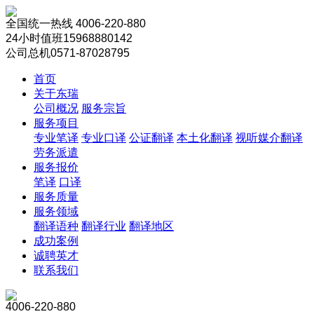
全国统一热线
4006-220-880
24小时值班
15968880142
公司总机
0571-87028795
首页
关于东瑞
公司概况
服务宗旨
服务项目
专业笔译
专业口译
公证翻译
本土化翻译
视听媒介翻译
劳务派遣
服务报价
笔译
口译
服务质量
服务领域
翻译语种
翻译行业
翻译地区
成功案例
诚聘英才
联系我们
4006-220-880