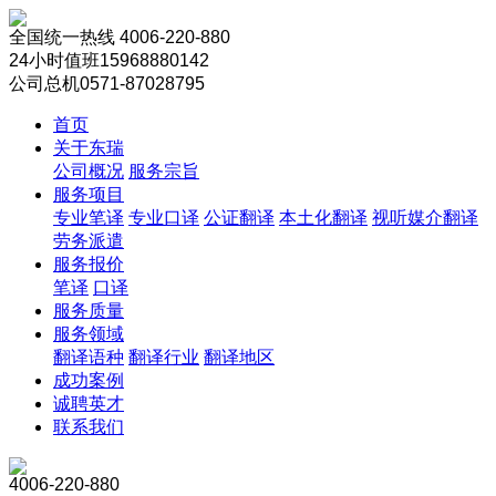
全国统一热线
4006-220-880
24小时值班
15968880142
公司总机
0571-87028795
首页
关于东瑞
公司概况
服务宗旨
服务项目
专业笔译
专业口译
公证翻译
本土化翻译
视听媒介翻译
劳务派遣
服务报价
笔译
口译
服务质量
服务领域
翻译语种
翻译行业
翻译地区
成功案例
诚聘英才
联系我们
4006-220-880