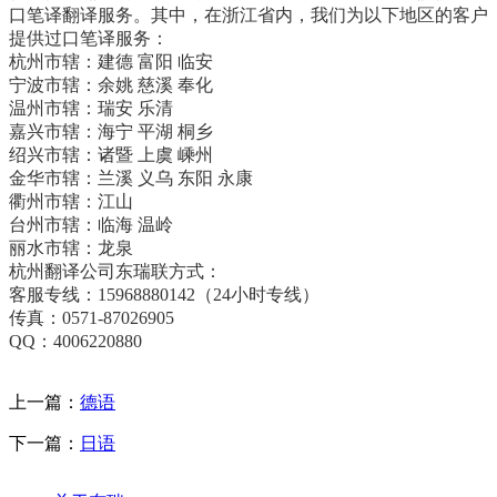
口笔译翻译服务。其中，在浙江省内，我们为以下地区的客户
提供过口笔译服务：
杭州市辖：建德 富阳 临安
宁波市辖：余姚 慈溪 奉化
温州市辖：瑞安 乐清
嘉兴市辖：海宁 平湖 桐乡
绍兴市辖：诸暨 上虞 嵊州
金华市辖：兰溪 义乌 东阳 永康
衢州市辖：江山
台州市辖：临海 温岭
丽水市辖：龙泉
杭州翻译公司东瑞联方式：
客服专线：15968880142（24小时专线）
传真：0571-87026905
QQ：4006220880
上一篇：
德语
下一篇：
日语