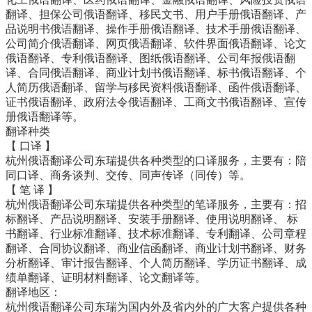
翻译、担保公司俄语翻译、移民文书、用户手册俄语翻译、产
品说明书俄语翻译、操作手册俄语翻译、技术手册俄语翻译、
公司简介俄语翻译、网页俄语翻译、软件界面俄语翻译、论文
俄语翻译、专利俄语翻译、图纸俄语翻译、公司年报俄语翻
译、合同俄语翻译、商业计划书俄语翻译、标书俄语翻译、个
人简历俄语翻译、留学与移民资料俄语翻译、函件俄语翻译、
证书俄语翻译、政府法令俄语翻译、工商文书俄语翻译、宣传
册俄语翻译等。
翻译种类
【 口译 】
杭州俄语翻译公司东瑞提供各种类型的口译服务，主要有：陪
同口译、商务谈判、交传、同声传译（同传）等。
【 笔 译 】
杭州俄语翻译公司东瑞提供各种类型的笔译服务，主要有：招
标翻译、产品说明翻译、安装手册翻译、使用说明翻译、 标
书翻译、行业标准翻译、技术标准翻译、专利翻译、公司章程
翻译、合同协议翻译、商业信函翻译、商业计划书翻译、财务
分析翻译、审计报告翻译、个人简历翻译、学历证书翻译、成
绩单翻译、证明材料翻译、论文翻译等。
翻译地区：
杭州俄语翻译公司东瑞为国内外及省内外的广大客户提供各种