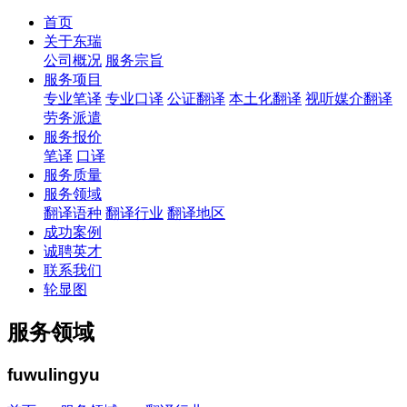
首页
关于东瑞
公司概况
服务宗旨
服务项目
专业笔译
专业口译
公证翻译
本土化翻译
视听媒介翻译
劳务派遣
服务报价
笔译
口译
服务质量
服务领域
翻译语种
翻译行业
翻译地区
成功案例
诚聘英才
联系我们
轮显图
服务领域
fuwulingyu