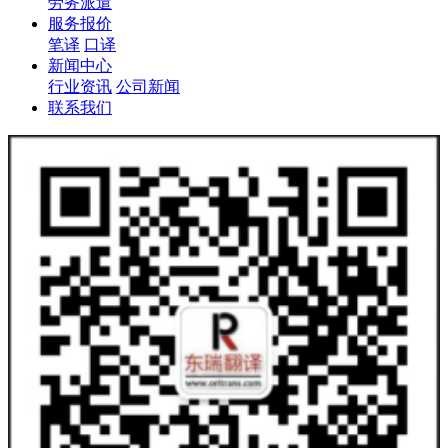
劳务派遣
服务报价
笔译
口译
新闻中心
行业资讯
公司新闻
联系我们